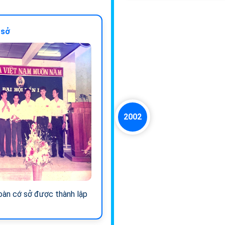
 sở
2002
àn cớ sở được thành lập