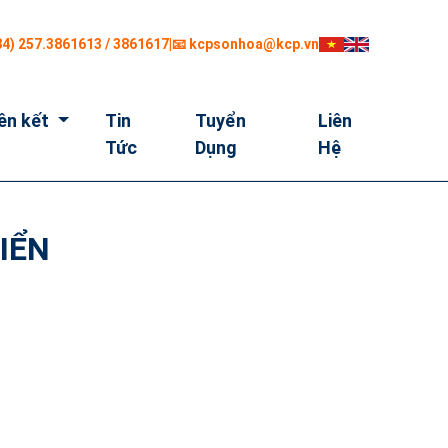
84) 257.3861613 / 3861617
|
📧 kcpsonhoa@kcp.vn
iên kết
Tin
Tuyển
Liên
Tức
Dụng
Hệ
IỂN